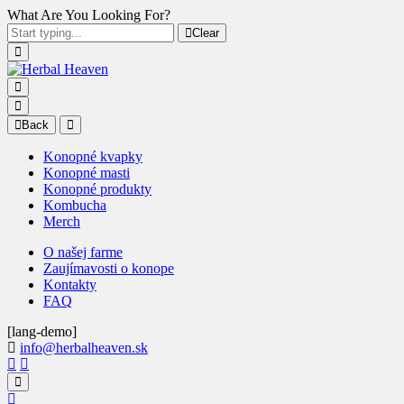
What Are You Looking For?
Clear
Back
Konopné kvapky
Konopné masti
Konopné produkty
Kombucha
Merch
O našej farme
Zaujímavosti o konope
Kontakty
FAQ
[lang-demo]
info@herbalheaven.sk