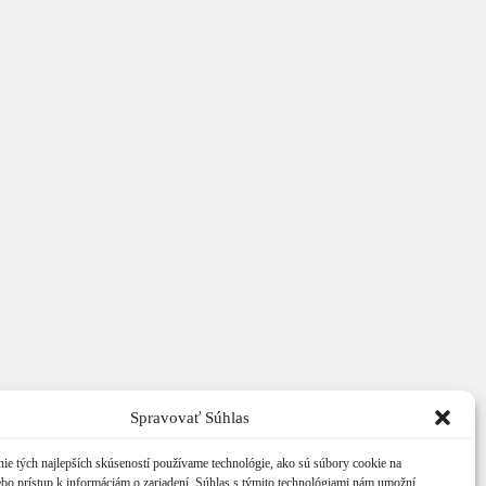
Spravovať Súhlas
ie tých najlepších skúseností používame technológie, ako sú súbory cookie na
ebo prístup k informáciám o zariadení. Súhlas s týmito technológiami nám umožní