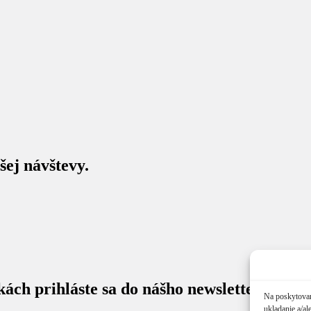
šej návštevy.
ách prihláste sa do nášho newslettera.
Na poskytovan
ukladanie a/al