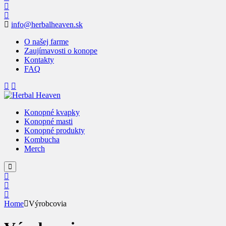
info@herbalheaven.sk
O našej farme
Zaujímavosti o konope
Kontakty
FAQ
Konopné kvapky
Konopné masti
Konopné produkty
Kombucha
Merch
Home
Výrobcovia