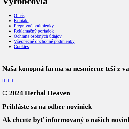
Výrobcovia
O nás
Kontakt
Prepravné podmienky
Reklamačný poriadok
Ochrana osobných údajov
Všeobecné obchodné podmienky
Cookies
Naša konopná farma sa nesmierne teší z va
© 2024 Herbal Heaven
Prihláste sa na odber noviniek
Ak chcete byť informovaný o našich novink